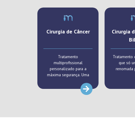
Cirurgia de Câncer
Cirurgia 
Bi
Tratamento
Tratamento 
multiprofissional
que só u
personalizado para a
renomada p
máxima segurança. Uma
parceria em busca da cura.