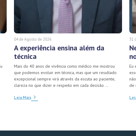
04 de Agosto de 2026
31 
A experiência ensina além da
N
técnica
n
eu
Mais do 40 anos de vivência como médico me mostrou
Eu 
que podemos evoluir em técnica, mas que um resultado
ess
excepcional sempre virá através da escuta ao paciente,
não
clareza no que dizer e respeito em cada decisão ...
de o
Leia Mais
Lei