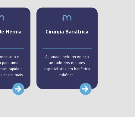
de Hérnia
Cirurgia Bariátrica
oneirismo e
A jornada pelo recomeço
a para uma
ao lado dos maiores
mais rápida e
especialistas em bariátrica
os casos mais
robótica.
exos.