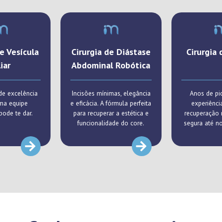
de Vesícula
Cirurgia de Diástase
Cirurgia 
liar
Abdominal Robótica
de excelência
Incisões mínimas, elegância
Anos de pi
ma equipe
e eficácia. A fórmula perfeita
experiênci
ode te dar.
para recuperar a estética e
recuperação 
funcionalidade do core.
segura até n
compl