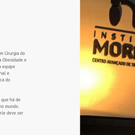
m Cirurgia do
da Obesidade e
a equipe
nal e
ica do
o que há de
 no mundo.
le deve ser