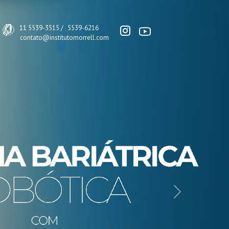
11 5539-3515 /
5539-6216
contato@institutomorrell.com
Next