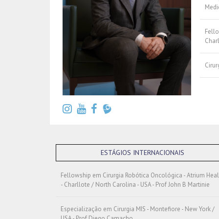
Medi
Fello
Charl
Cirur
ESTÁGIOS INTERNACIONAIS
Fellowship em Cirurgia Robótica Oncológica - Atrium Heal
- Charllote / North Carolina - USA - Prof John B Martinie
Especialização em Cirurgia MIS - Montefiore - New York /
USA - Prof Diego Camacho