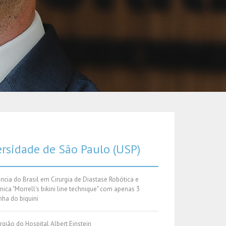
rsidade de São Paulo (USP)
ncia do Brasil em Cirurgia de Diastase Robótica e
nica "Morrell's bikini line technique" com apenas 3
nha do biquini
rgião do Hospital Albert Einstein