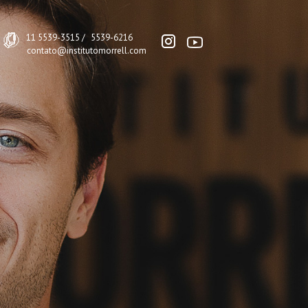
11 5539-3515 /
5539-6216
contato@institutomorrell.com