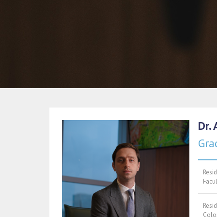
Dr.
Gra
Resid
Facu
Resi
Colop