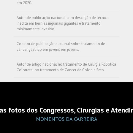
em 2020.
Autor de publicação nacional com descrição de técnica
inédita em hérnias inguinais gigantes e tratamento
minimamente invasivo
Coautor de publicação nacional sobre tratamento de
câncer gástrico em jovens em jovens.
Autor de artigo nacional no tratamento de Cirurgia Robótica
Colorretal no tratamento de Cancer de Colon e Reto
s fotos dos Congressos, Cirurgias e Atend
MOMENTOS DA CARREIRA