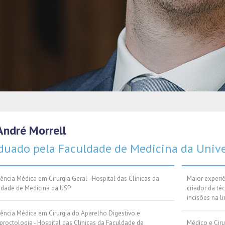
 André Morrell
duado pela Faculdade de Medicina da Unive
ência Médica em Cirurgia Geral - Hospital das Clinicas da
Maior experiê
ldade de Medicina da USP
criador da téc
incisões na li
dência Médica em Cirurgia do Aparelho Digestivo e
roctologia - Hospital das Clinicas da Faculdade de
Médico e Ciru