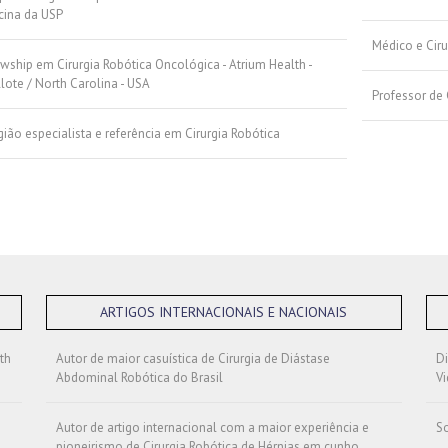
cina da USP
Médico e Ciru
wship em Cirurgia Robótica Oncológica - Atrium Health -
lote / North Carolina - USA
Professor de 
gião especialista e referência em Cirurgia Robótica
ARTIGOS INTERNACIONAIS E NACIONAIS
th
Autor de maior casuística de Cirurgia de Diástase
Di
Abdominal Robótica do Brasil
Vi
Autor de artigo internacional com a maior experiência e
So
pioneirismo de Cirurgia Robótica de Hérnias em cunho