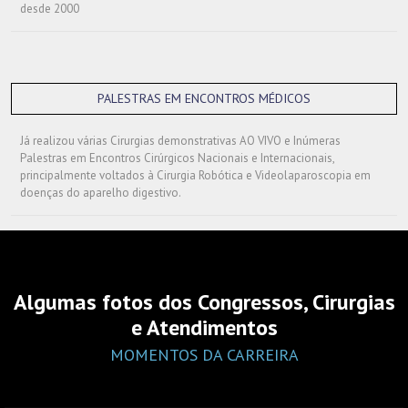
desde 2000
PALESTRAS EM ENCONTROS MÉDICOS
Já realizou várias Cirurgias demonstrativas AO VIVO e Inúmeras
Palestras em Encontros Cirúrgicos Nacionais e Internacionais,
principalmente voltados à Cirurgia Robótica e Videolaparoscopia em
doenças do aparelho digestivo.
Algumas fotos dos Congressos, Cirurgias
e Atendimentos
MOMENTOS DA CARREIRA