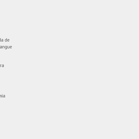
da de
sangue
ra
mia