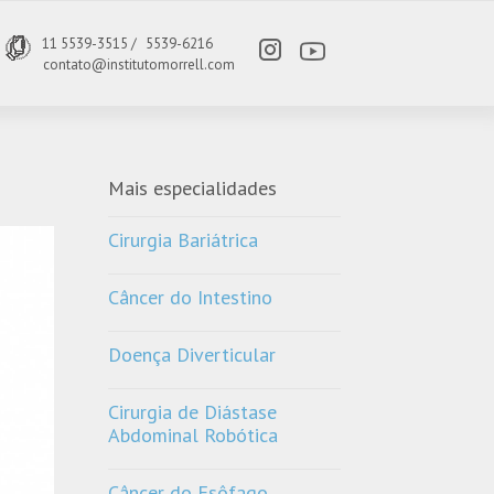
11 5539-3515 /
5539-6216
contato@institutomorrell.com
Mais especialidades
Cirurgia Bariátrica
Câncer do Intestino
Doença Diverticular
Cirurgia de Diástase
Abdominal Robótica
Câncer do Esôfago