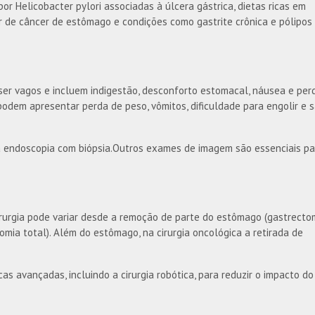
or Helicobacter pylori associadas à úlcera gástrica, dietas ricas em
r de câncer de estômago e condições como gastrite crônica e pólipos
ser vagos e incluem indigestão, desconforto estomacal, náusea e per
podem apresentar perda de peso, vômitos, dificuldade para engolir e 
 endoscopia com biópsia.Outros exames de imagem são essenciais pa
irurgia pode variar desde a remoção de parte do estômago (gastrecto
mia total). Além do estômago, na cirurgia oncológica a retirada de
cas avançadas, incluindo a cirurgia robótica, para reduzir o impacto do