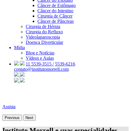
Câncer do Esôfago
Câncer de Estômago
Câncer do Intestino
Cirurgia de Câncer
Câncer de Pâncreas
Cirurgia de Hérnia
Cirurgia do Refluxo
Videolaparoscopia
Doença Diverticular
Mídia
Blog e Notícias
Vídeos e Aulas
11 5539-3515 /
5539-6216
contato@institutomorrell.com
Assista
Previous
Next
Instituto Morrell e suas especialidades