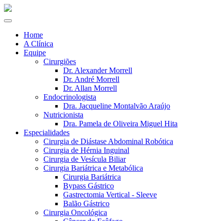
Home
A Clínica
Equipe
Cirurgiões
Dr. Alexander Morrell
Dr. André Morrell
Dr. Allan Morrell
Endocrinologista
Dra. Jacqueline Montalvão Araújo
Nutricionista
Dra. Pamela de Oliveira Miguel Hita
Especialidades
Cirurgia de Diástase Abdominal Robótica
Cirurgia de Hérnia Inguinal
Cirurgia de Vesícula Biliar
Cirurgia Bariátrica e Metabólica
Cirurgia Bariátrica
Bypass Gástrico
Gastrectomia Vertical - Sleeve
Balão Gástrico
Cirurgia Oncológica