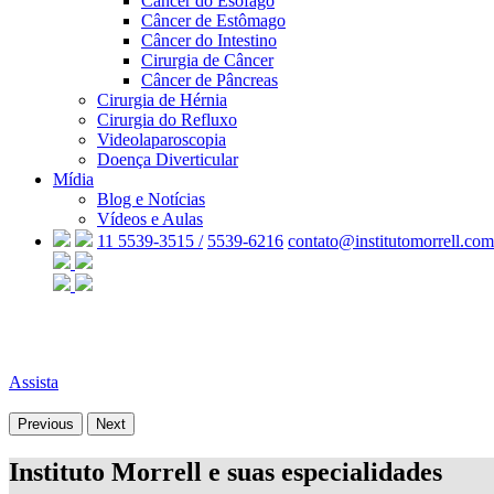
Câncer do Esôfago
Câncer de Estômago
Câncer do Intestino
Cirurgia de Câncer
Câncer de Pâncreas
Cirurgia de Hérnia
Cirurgia do Refluxo
Videolaparoscopia
Doença Diverticular
Mídia
Blog e Notícias
Vídeos e Aulas
11 5539-3515 /
5539-6216
contato@institutomorrell.com
Assista
Previous
Next
Instituto Morrell e suas especialidades