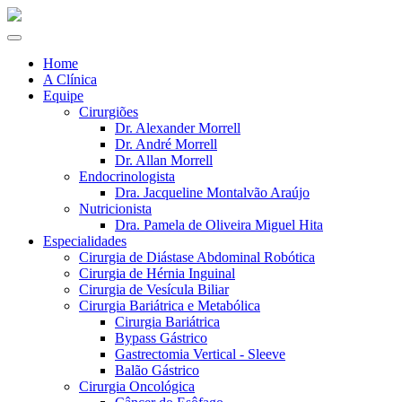
Home
A Clínica
Equipe
Cirurgiões
Dr. Alexander Morrell
Dr. André Morrell
Dr. Allan Morrell
Endocrinologista
Dra. Jacqueline Montalvão Araújo
Nutricionista
Dra. Pamela de Oliveira Miguel Hita
Especialidades
Cirurgia de Diástase Abdominal Robótica
Cirurgia de Hérnia Inguinal
Cirurgia de Vesícula Biliar
Cirurgia Bariátrica e Metabólica
Cirurgia Bariátrica
Bypass Gástrico
Gastrectomia Vertical - Sleeve
Balão Gástrico
Cirurgia Oncológica