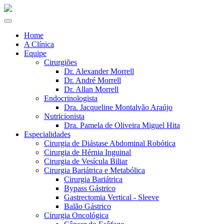
Home
A Clínica
Equipe
Cirurgiões
Dr. Alexander Morrell
Dr. André Morrell
Dr. Allan Morrell
Endocrinologista
Dra. Jacqueline Montalvão Araújo
Nutricionista
Dra. Pamela de Oliveira Miguel Hita
Especialidades
Cirurgia de Diástase Abdominal Robótica
Cirurgia de Hérnia Inguinal
Cirurgia de Vesícula Biliar
Cirurgia Bariátrica e Metabólica
Cirurgia Bariátrica
Bypass Gástrico
Gastrectomia Vertical - Sleeve
Balão Gástrico
Cirurgia Oncológica