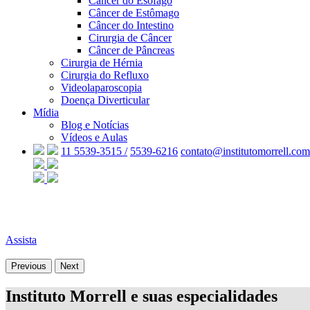
Câncer do Esôfago
Câncer de Estômago
Câncer do Intestino
Cirurgia de Câncer
Câncer de Pâncreas
Cirurgia de Hérnia
Cirurgia do Refluxo
Videolaparoscopia
Doença Diverticular
Mídia
Blog e Notícias
Vídeos e Aulas
11 5539-3515 /
5539-6216
contato@institutomorrell.com
Assista
Previous
Next
Instituto Morrell e suas especialidades