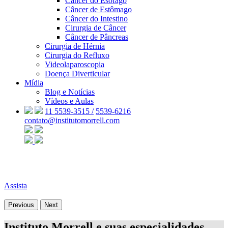
Câncer do Esôfago
Câncer de Estômago
Câncer do Intestino
Cirurgia de Câncer
Câncer de Pâncreas
Cirurgia de Hérnia
Cirurgia do Refluxo
Videolaparoscopia
Doença Diverticular
Mídia
Blog e Notícias
Vídeos e Aulas
11 5539-3515 /
5539-6216
contato@institutomorrell.com
Assista
Previous
Next
Instituto Morrell e suas especialidades