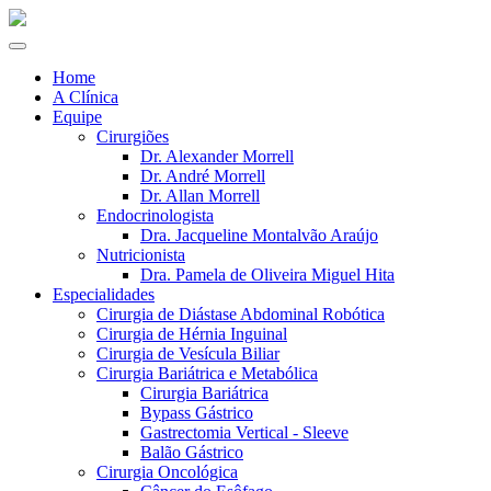
Home
A Clínica
Equipe
Cirurgiões
Dr. Alexander Morrell
Dr. André Morrell
Dr. Allan Morrell
Endocrinologista
Dra. Jacqueline Montalvão Araújo
Nutricionista
Dra. Pamela de Oliveira Miguel Hita
Especialidades
Cirurgia de Diástase Abdominal Robótica
Cirurgia de Hérnia Inguinal
Cirurgia de Vesícula Biliar
Cirurgia Bariátrica e Metabólica
Cirurgia Bariátrica
Bypass Gástrico
Gastrectomia Vertical - Sleeve
Balão Gástrico
Cirurgia Oncológica