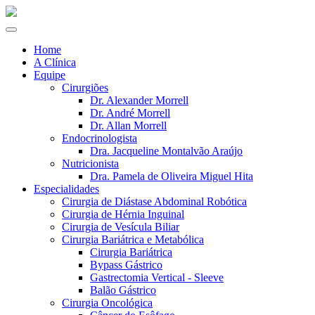
Home
A Clínica
Equipe
Cirurgiões
Dr. Alexander Morrell
Dr. André Morrell
Dr. Allan Morrell
Endocrinologista
Dra. Jacqueline Montalvão Araújo
Nutricionista
Dra. Pamela de Oliveira Miguel Hita
Especialidades
Cirurgia de Diástase Abdominal Robótica
Cirurgia de Hérnia Inguinal
Cirurgia de Vesícula Biliar
Cirurgia Bariátrica e Metabólica
Cirurgia Bariátrica
Bypass Gástrico
Gastrectomia Vertical - Sleeve
Balão Gástrico
Cirurgia Oncológica