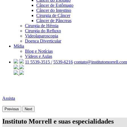
Câncer do Esôfago
Câncer de Estômago
Câncer do Intestino
Cirurgia de Câncer
Câncer de Pâncreas
Cirurgia de Hérnia
Cirurgia do Refluxo
Videolaparoscopia
Doença Diverticular
Mídia
Blog e Notícias
Vídeos e Aulas
11 5539-3515 /
5539-6216
contato@institutomorrell.com
Assista
Previous
Next
Instituto Morrell e suas especialidades