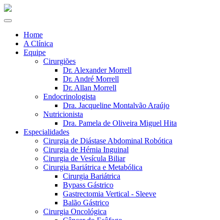
Home
A Clínica
Equipe
Cirurgiões
Dr. Alexander Morrell
Dr. André Morrell
Dr. Allan Morrell
Endocrinologista
Dra. Jacqueline Montalvão Araújo
Nutricionista
Dra. Pamela de Oliveira Miguel Hita
Especialidades
Cirurgia de Diástase Abdominal Robótica
Cirurgia de Hérnia Inguinal
Cirurgia de Vesícula Biliar
Cirurgia Bariátrica e Metabólica
Cirurgia Bariátrica
Bypass Gástrico
Gastrectomia Vertical - Sleeve
Balão Gástrico
Cirurgia Oncológica