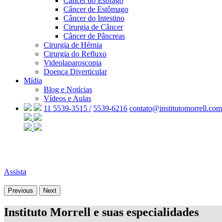
Câncer do Esôfago
Câncer de Estômago
Câncer do Intestino
Cirurgia de Câncer
Câncer de Pâncreas
Cirurgia de Hérnia
Cirurgia do Refluxo
Videolaparoscopia
Doença Diverticular
Mídia
Blog e Notícias
Vídeos e Aulas
11 5539-3515 /
5539-6216
contato@institutomorrell.com
Assista
Previous
Next
Instituto Morrell e suas especialidades