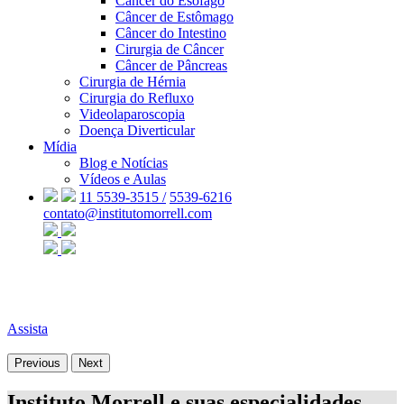
Câncer do Esôfago
Câncer de Estômago
Câncer do Intestino
Cirurgia de Câncer
Câncer de Pâncreas
Cirurgia de Hérnia
Cirurgia do Refluxo
Videolaparoscopia
Doença Diverticular
Mídia
Blog e Notícias
Vídeos e Aulas
11 5539-3515 /
5539-6216
contato@institutomorrell.com
Assista
Previous
Next
Instituto Morrell e suas especialidades