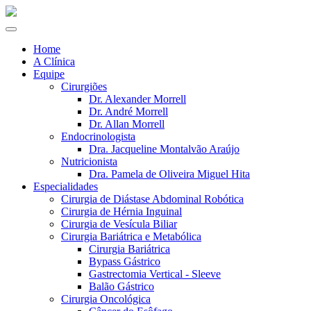
Home
A Clínica
Equipe
Cirurgiões
Dr. Alexander Morrell
Dr. André Morrell
Dr. Allan Morrell
Endocrinologista
Dra. Jacqueline Montalvão Araújo
Nutricionista
Dra. Pamela de Oliveira Miguel Hita
Especialidades
Cirurgia de Diástase Abdominal Robótica
Cirurgia de Hérnia Inguinal
Cirurgia de Vesícula Biliar
Cirurgia Bariátrica e Metabólica
Cirurgia Bariátrica
Bypass Gástrico
Gastrectomia Vertical - Sleeve
Balão Gástrico
Cirurgia Oncológica