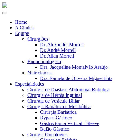
Home
A Clínica
Equipe
Cirurgiões
Dr. Alexander Morrell
Dr. André Morrell
Dr. Allan Morrell
Endocrinologista
Dra. Jacqueline Montalvão Araújo
Nutricionista
Dra. Pamela de Oliveira Miguel Hita
Especialidades
Cirurgia de Diástase Abdominal Robótica
Cirurgia de Hérnia Inguinal
Cirurgia de Vesícula Biliar
Cirurgia Bariátrica e Metabólica
Cirurgia Bariátrica
Bypass Gástrico
Gastrectomia Vertical - Sleeve
Balão Gástrico
Cirurgia Oncológica