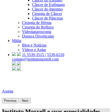
Câncer do Esôfago
Câncer de Estômago
Câncer do Intestino
Cirurgia de Câncer
Câncer de Pâncreas
Cirurgia de Hérnia
Cirurgia do Refluxo
Videolaparoscopia
Doença Diverticular
Mídia
Blog e Notícias
Vídeos e Aulas
11 5539-3515 /
5539-6216
contato@institutomorrell.com
Assista
Previous
Next
Instituto Morrell e suas especialidades