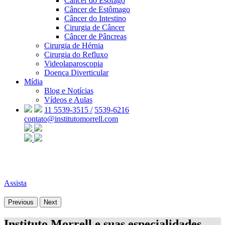
Câncer do Esôfago
Câncer de Estômago
Câncer do Intestino
Cirurgia de Câncer
Câncer de Pâncreas
Cirurgia de Hérnia
Cirurgia do Refluxo
Videolaparoscopia
Doença Diverticular
Mídia
Blog e Notícias
Vídeos e Aulas
11 5539-3515 /
5539-6216
contato@institutomorrell.com
Assista
Previous
Next
Instituto Morrell e suas especialidades