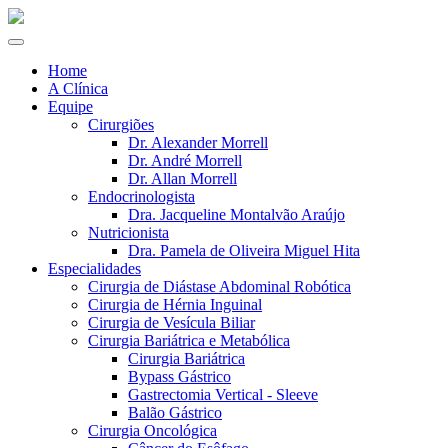
Home
A Clínica
Equipe
Cirurgiões
Dr. Alexander Morrell
Dr. André Morrell
Dr. Allan Morrell
Endocrinologista
Dra. Jacqueline Montalvão Araújo
Nutricionista
Dra. Pamela de Oliveira Miguel Hita
Especialidades
Cirurgia de Diástase Abdominal Robótica
Cirurgia de Hérnia Inguinal
Cirurgia de Vesícula Biliar
Cirurgia Bariátrica e Metabólica
Cirurgia Bariátrica
Bypass Gástrico
Gastrectomia Vertical - Sleeve
Balão Gástrico
Cirurgia Oncológica