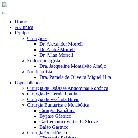
Home
A Clínica
Equipe
Cirurgiões
Dr. Alexander Morrell
Dr. André Morrell
Dr. Allan Morrell
Endocrinologista
Dra. Jacqueline Montalvão Araújo
Nutricionista
Dra. Pamela de Oliveira Miguel Hita
Especialidades
Cirurgia de Diástase Abdominal Robótica
Cirurgia de Hérnia Inguinal
Cirurgia de Vesícula Biliar
Cirurgia Bariátrica e Metabólica
Cirurgia Bariátrica
Bypass Gástrico
Gastrectomia Vertical - Sleeve
Balão Gástrico
Cirurgia Oncológica