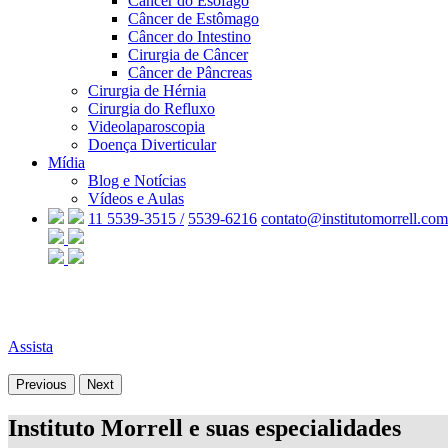
Câncer do Esôfago
Câncer de Estômago
Câncer do Intestino
Cirurgia de Câncer
Câncer de Pâncreas
Cirurgia de Hérnia
Cirurgia do Refluxo
Videolaparoscopia
Doença Diverticular
Mídia
Blog e Notícias
Vídeos e Aulas
11 5539-3515 /
5539-6216
contato@institutomorrell.com
Assista
Previous
Next
Instituto Morrell e suas especialidades