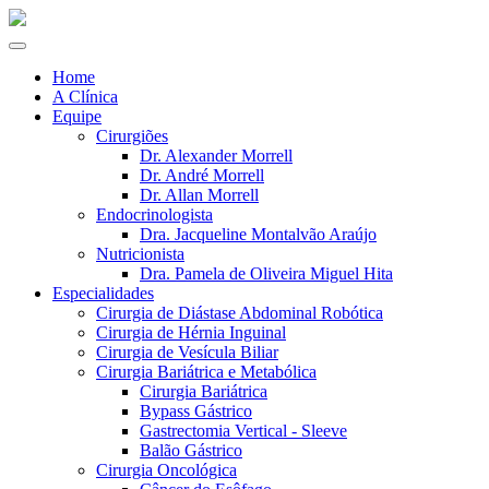
Home
A Clínica
Equipe
Cirurgiões
Dr. Alexander Morrell
Dr. André Morrell
Dr. Allan Morrell
Endocrinologista
Dra. Jacqueline Montalvão Araújo
Nutricionista
Dra. Pamela de Oliveira Miguel Hita
Especialidades
Cirurgia de Diástase Abdominal Robótica
Cirurgia de Hérnia Inguinal
Cirurgia de Vesícula Biliar
Cirurgia Bariátrica e Metabólica
Cirurgia Bariátrica
Bypass Gástrico
Gastrectomia Vertical - Sleeve
Balão Gástrico
Cirurgia Oncológica