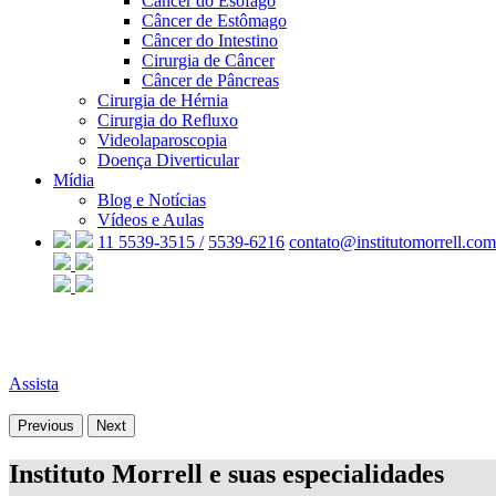
Câncer do Esôfago
Câncer de Estômago
Câncer do Intestino
Cirurgia de Câncer
Câncer de Pâncreas
Cirurgia de Hérnia
Cirurgia do Refluxo
Videolaparoscopia
Doença Diverticular
Mídia
Blog e Notícias
Vídeos e Aulas
11 5539-3515 /
5539-6216
contato@institutomorrell.com
Assista
Previous
Next
Instituto Morrell e suas especialidades