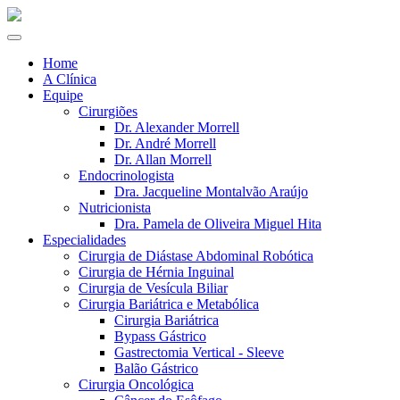
Home
A Clínica
Equipe
Cirurgiões
Dr. Alexander Morrell
Dr. André Morrell
Dr. Allan Morrell
Endocrinologista
Dra. Jacqueline Montalvão Araújo
Nutricionista
Dra. Pamela de Oliveira Miguel Hita
Especialidades
Cirurgia de Diástase Abdominal Robótica
Cirurgia de Hérnia Inguinal
Cirurgia de Vesícula Biliar
Cirurgia Bariátrica e Metabólica
Cirurgia Bariátrica
Bypass Gástrico
Gastrectomia Vertical - Sleeve
Balão Gástrico
Cirurgia Oncológica