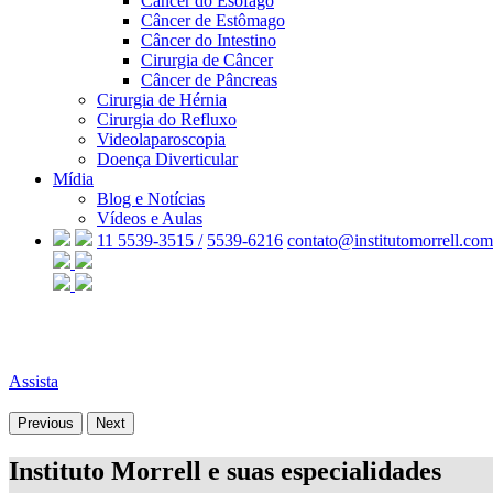
Câncer do Esôfago
Câncer de Estômago
Câncer do Intestino
Cirurgia de Câncer
Câncer de Pâncreas
Cirurgia de Hérnia
Cirurgia do Refluxo
Videolaparoscopia
Doença Diverticular
Mídia
Blog e Notícias
Vídeos e Aulas
11 5539-3515 /
5539-6216
contato@institutomorrell.com
Assista
Previous
Next
Instituto Morrell e suas especialidades