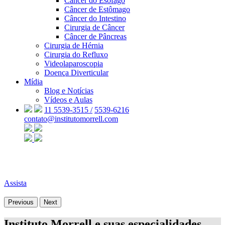
Câncer do Esôfago
Câncer de Estômago
Câncer do Intestino
Cirurgia de Câncer
Câncer de Pâncreas
Cirurgia de Hérnia
Cirurgia do Refluxo
Videolaparoscopia
Doença Diverticular
Mídia
Blog e Notícias
Vídeos e Aulas
11 5539-3515 /
5539-6216
contato@institutomorrell.com
Assista
Previous
Next
Instituto Morrell e suas especialidades