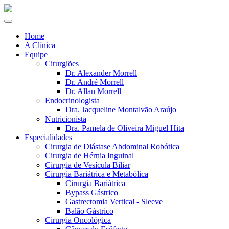
Home
A Clínica
Equipe
Cirurgiões
Dr. Alexander Morrell
Dr. André Morrell
Dr. Allan Morrell
Endocrinologista
Dra. Jacqueline Montalvão Araújo
Nutricionista
Dra. Pamela de Oliveira Miguel Hita
Especialidades
Cirurgia de Diástase Abdominal Robótica
Cirurgia de Hérnia Inguinal
Cirurgia de Vesícula Biliar
Cirurgia Bariátrica e Metabólica
Cirurgia Bariátrica
Bypass Gástrico
Gastrectomia Vertical - Sleeve
Balão Gástrico
Cirurgia Oncológica