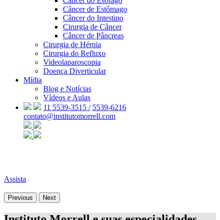
Câncer do Esôfago
Câncer de Estômago
Câncer do Intestino
Cirurgia de Câncer
Câncer de Pâncreas
Cirurgia de Hérnia
Cirurgia do Refluxo
Videolaparoscopia
Doença Diverticular
Mídia
Blog e Notícias
Vídeos e Aulas
11 5539-3515 /
5539-6216
contato@institutomorrell.com
Assista
Previous
Next
Instituto Morrell e suas especialidades