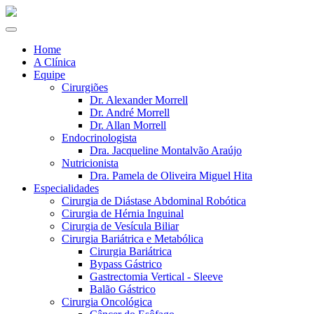
Home
A Clínica
Equipe
Cirurgiões
Dr. Alexander Morrell
Dr. André Morrell
Dr. Allan Morrell
Endocrinologista
Dra. Jacqueline Montalvão Araújo
Nutricionista
Dra. Pamela de Oliveira Miguel Hita
Especialidades
Cirurgia de Diástase Abdominal Robótica
Cirurgia de Hérnia Inguinal
Cirurgia de Vesícula Biliar
Cirurgia Bariátrica e Metabólica
Cirurgia Bariátrica
Bypass Gástrico
Gastrectomia Vertical - Sleeve
Balão Gástrico
Cirurgia Oncológica