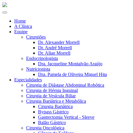
Home
A Clínica
Equipe
Cirurgiões
Dr. Alexander Morrell
Dr. André Morrell
Dr. Allan Morrell
Endocrinologista
Dra. Jacqueline Montalvão Araújo
Nutricionista
Dra. Pamela de Oliveira Miguel Hita
Especialidades
Cirurgia de Diástase Abdominal Robótica
Cirurgia de Hérnia Inguinal
Cirurgia de Vesícula Biliar
Cirurgia Bariátrica e Metabólica
Cirurgia Bariátrica
Bypass Gástrico
Gastrectomia Vertical - Sleeve
Balão Gástrico
Cirurgia Oncológica