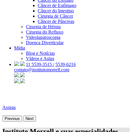
Câncer do Esôfago
Câncer de Estômago
Câncer do Intestino
Cirurgia de Câncer
Câncer de Pâncreas
Cirurgia de Hérnia
Cirurgia do Refluxo
Videolaparoscopia
Doença Diverticular
Mídia
Blog e Notícias
Vídeos e Aulas
11 5539-3515 /
5539-6216
contato@institutomorrell.com
Assista
Previous
Next
Instituto Morrell e suas especialidades