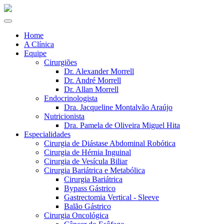
Home
A Clínica
Equipe
Cirurgiões
Dr. Alexander Morrell
Dr. André Morrell
Dr. Allan Morrell
Endocrinologista
Dra. Jacqueline Montalvão Araújo
Nutricionista
Dra. Pamela de Oliveira Miguel Hita
Especialidades
Cirurgia de Diástase Abdominal Robótica
Cirurgia de Hérnia Inguinal
Cirurgia de Vesícula Biliar
Cirurgia Bariátrica e Metabólica
Cirurgia Bariátrica
Bypass Gástrico
Gastrectomia Vertical - Sleeve
Balão Gástrico
Cirurgia Oncológica