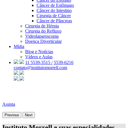
Câncer do Esôfago
Câncer de Estômago
Câncer do Intestino
Cirurgia de Câncer
Câncer de Pâncreas
Cirurgia de Hérnia
Cirurgia do Refluxo
Videolaparoscopia
Doença Diverticular
Mídia
Blog e Notícias
Vídeos e Aulas
11 5539-3515 /
5539-6216
contato@institutomorrell.com
Assista
Previous
Next
Instituto Morrell e suas especialidades