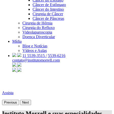
Câncer do Esôfago
Câncer de Estômago
Câncer do Intestino
Cirurgia de Câncer
Câncer de Pâncreas
Cirurgia de Hérnia
Cirurgia do Refluxo
Videolaparoscopia
Doença Diverticular
Mídia
Blog e Notícias
Vídeos e Aulas
11 5539-3515 /
5539-6216
contato@institutomorrell.com
Assista
Previous
Next
Instituto Morrell e suas especialidades