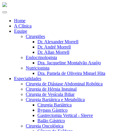
Home
A Clínica
Equipe
Cirurgiões
Dr. Alexander Morrell
Dr. André Morrell
Dr. Allan Morrell
Endocrinologista
Dra. Jacqueline Montalvão Araújo
Nutricionista
Dra. Pamela de Oliveira Miguel Hita
Especialidades
Cirurgia de Diástase Abdominal Robótica
Cirurgia de Hérnia Inguinal
Cirurgia de Vesícula Biliar
Cirurgia Bariátrica e Metabólica
Cirurgia Bariátrica
Bypass Gástrico
Gastrectomia Vertical - Sleeve
Balão Gástrico
Cirurgia Oncológica