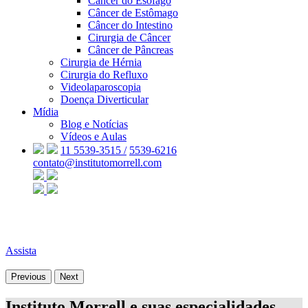
Câncer do Esôfago
Câncer de Estômago
Câncer do Intestino
Cirurgia de Câncer
Câncer de Pâncreas
Cirurgia de Hérnia
Cirurgia do Refluxo
Videolaparoscopia
Doença Diverticular
Mídia
Blog e Notícias
Vídeos e Aulas
11 5539-3515 /
5539-6216
contato@institutomorrell.com
Assista
Previous
Next
Instituto Morrell e suas especialidades