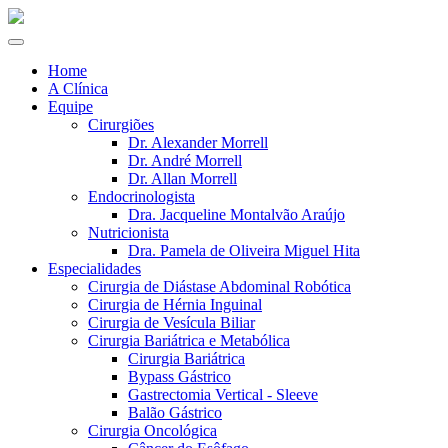
Home
A Clínica
Equipe
Cirurgiões
Dr. Alexander Morrell
Dr. André Morrell
Dr. Allan Morrell
Endocrinologista
Dra. Jacqueline Montalvão Araújo
Nutricionista
Dra. Pamela de Oliveira Miguel Hita
Especialidades
Cirurgia de Diástase Abdominal Robótica
Cirurgia de Hérnia Inguinal
Cirurgia de Vesícula Biliar
Cirurgia Bariátrica e Metabólica
Cirurgia Bariátrica
Bypass Gástrico
Gastrectomia Vertical - Sleeve
Balão Gástrico
Cirurgia Oncológica