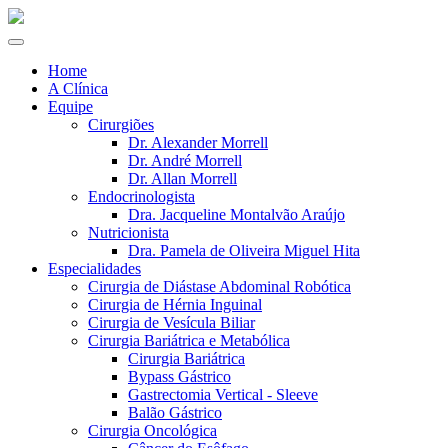
Home
A Clínica
Equipe
Cirurgiões
Dr. Alexander Morrell
Dr. André Morrell
Dr. Allan Morrell
Endocrinologista
Dra. Jacqueline Montalvão Araújo
Nutricionista
Dra. Pamela de Oliveira Miguel Hita
Especialidades
Cirurgia de Diástase Abdominal Robótica
Cirurgia de Hérnia Inguinal
Cirurgia de Vesícula Biliar
Cirurgia Bariátrica e Metabólica
Cirurgia Bariátrica
Bypass Gástrico
Gastrectomia Vertical - Sleeve
Balão Gástrico
Cirurgia Oncológica