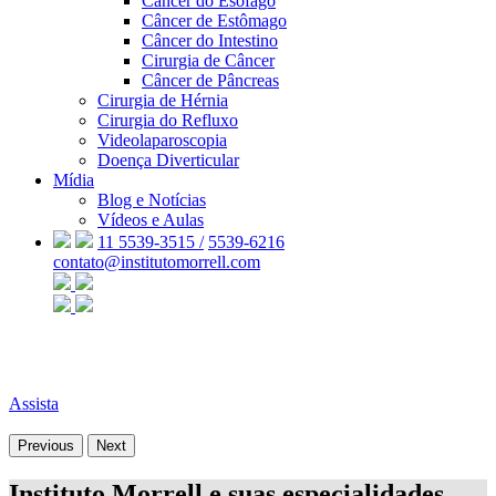
Câncer do Esôfago
Câncer de Estômago
Câncer do Intestino
Cirurgia de Câncer
Câncer de Pâncreas
Cirurgia de Hérnia
Cirurgia do Refluxo
Videolaparoscopia
Doença Diverticular
Mídia
Blog e Notícias
Vídeos e Aulas
11 5539-3515 /
5539-6216
contato@institutomorrell.com
Assista
Previous
Next
Instituto Morrell e suas especialidades