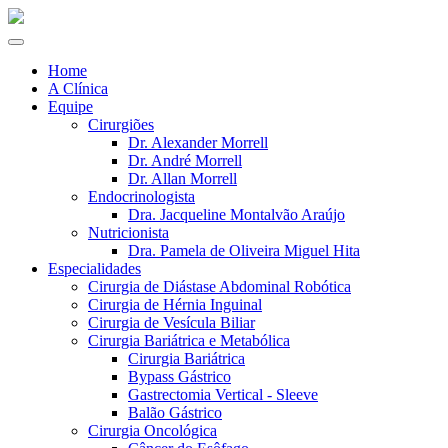
Home
A Clínica
Equipe
Cirurgiões
Dr. Alexander Morrell
Dr. André Morrell
Dr. Allan Morrell
Endocrinologista
Dra. Jacqueline Montalvão Araújo
Nutricionista
Dra. Pamela de Oliveira Miguel Hita
Especialidades
Cirurgia de Diástase Abdominal Robótica
Cirurgia de Hérnia Inguinal
Cirurgia de Vesícula Biliar
Cirurgia Bariátrica e Metabólica
Cirurgia Bariátrica
Bypass Gástrico
Gastrectomia Vertical - Sleeve
Balão Gástrico
Cirurgia Oncológica