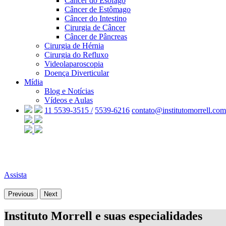
Câncer do Esôfago
Câncer de Estômago
Câncer do Intestino
Cirurgia de Câncer
Câncer de Pâncreas
Cirurgia de Hérnia
Cirurgia do Refluxo
Videolaparoscopia
Doença Diverticular
Mídia
Blog e Notícias
Vídeos e Aulas
11 5539-3515 /
5539-6216
contato@institutomorrell.com
Assista
Previous
Next
Instituto Morrell e suas especialidades