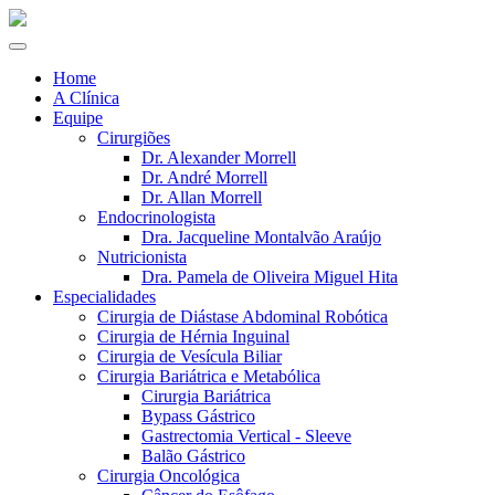
Home
A Clínica
Equipe
Cirurgiões
Dr. Alexander Morrell
Dr. André Morrell
Dr. Allan Morrell
Endocrinologista
Dra. Jacqueline Montalvão Araújo
Nutricionista
Dra. Pamela de Oliveira Miguel Hita
Especialidades
Cirurgia de Diástase Abdominal Robótica
Cirurgia de Hérnia Inguinal
Cirurgia de Vesícula Biliar
Cirurgia Bariátrica e Metabólica
Cirurgia Bariátrica
Bypass Gástrico
Gastrectomia Vertical - Sleeve
Balão Gástrico
Cirurgia Oncológica