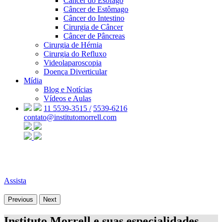
Câncer do Esôfago
Câncer de Estômago
Câncer do Intestino
Cirurgia de Câncer
Câncer de Pâncreas
Cirurgia de Hérnia
Cirurgia do Refluxo
Videolaparoscopia
Doença Diverticular
Mídia
Blog e Notícias
Vídeos e Aulas
11 5539-3515 /
5539-6216
contato@institutomorrell.com
Assista
Previous
Next
Instituto Morrell e suas especialidades