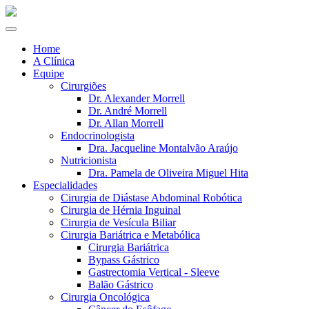
Home
A Clínica
Equipe
Cirurgiões
Dr. Alexander Morrell
Dr. André Morrell
Dr. Allan Morrell
Endocrinologista
Dra. Jacqueline Montalvão Araújo
Nutricionista
Dra. Pamela de Oliveira Miguel Hita
Especialidades
Cirurgia de Diástase Abdominal Robótica
Cirurgia de Hérnia Inguinal
Cirurgia de Vesícula Biliar
Cirurgia Bariátrica e Metabólica
Cirurgia Bariátrica
Bypass Gástrico
Gastrectomia Vertical - Sleeve
Balão Gástrico
Cirurgia Oncológica