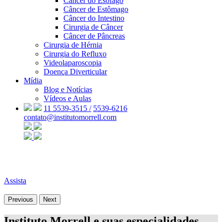
Câncer do Esôfago
Câncer de Estômago
Câncer do Intestino
Cirurgia de Câncer
Câncer de Pâncreas
Cirurgia de Hérnia
Cirurgia do Refluxo
Videolaparoscopia
Doença Diverticular
Mídia
Blog e Notícias
Vídeos e Aulas
11 5539-3515 /
5539-6216
contato@institutomorrell.com
Assista
Previous
Next
Instituto Morrell e suas especialidades