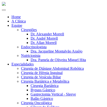
Home
A Clínica
Equipe
Cirurgiões
Dr. Alexander Morrell
Dr. André Morrell
Dr. Allan Morrell
Endocrinologista
Dra. Jacqueline Montalvão Araújo
Nutricionista
Dra. Pamela de Oliveira Miguel Hita
Especialidades
Cirurgia de Diástase Abdominal Robótica
Cirurgia de Hérnia Inguinal
Cirurgia de Vesícula Biliar
Cirurgia Bariátrica e Metabólica
Cirurgia Bariátrica
Bypass Gástrico
Gastrectomia Vertical - Sleeve
Balão Gástrico
Cirurgia Oncológica