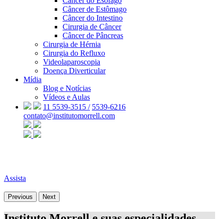
Câncer do Esôfago
Câncer de Estômago
Câncer do Intestino
Cirurgia de Câncer
Câncer de Pâncreas
Cirurgia de Hérnia
Cirurgia do Refluxo
Videolaparoscopia
Doença Diverticular
Mídia
Blog e Notícias
Vídeos e Aulas
11 5539-3515 /
5539-6216
contato@institutomorrell.com
Assista
Previous
Next
Instituto Morrell e suas especialidades