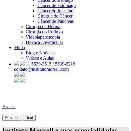
Câncer do Esôfago
Câncer de Estômago
Câncer do Intestino
Cirurgia de Câncer
Câncer de Pâncreas
Cirurgia de Hérnia
Cirurgia do Refluxo
Videolaparoscopia
Doença Diverticular
Mídia
Blog e Notícias
Vídeos e Aulas
11 5539-3515 /
5539-6216
contato@institutomorrell.com
Assista
Previous
Next
Instituto Morrell e suas especialidades