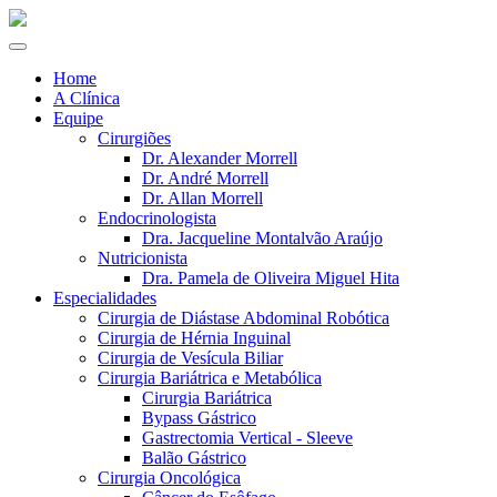
Home
A Clínica
Equipe
Cirurgiões
Dr. Alexander Morrell
Dr. André Morrell
Dr. Allan Morrell
Endocrinologista
Dra. Jacqueline Montalvão Araújo
Nutricionista
Dra. Pamela de Oliveira Miguel Hita
Especialidades
Cirurgia de Diástase Abdominal Robótica
Cirurgia de Hérnia Inguinal
Cirurgia de Vesícula Biliar
Cirurgia Bariátrica e Metabólica
Cirurgia Bariátrica
Bypass Gástrico
Gastrectomia Vertical - Sleeve
Balão Gástrico
Cirurgia Oncológica