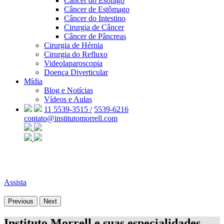
Câncer do Esôfago
Câncer de Estômago
Câncer do Intestino
Cirurgia de Câncer
Câncer de Pâncreas
Cirurgia de Hérnia
Cirurgia do Refluxo
Videolaparoscopia
Doença Diverticular
Mídia
Blog e Notícias
Vídeos e Aulas
11 5539-3515 /
5539-6216
contato@institutomorrell.com
Assista
Previous
Next
Instituto Morrell e suas especialidades