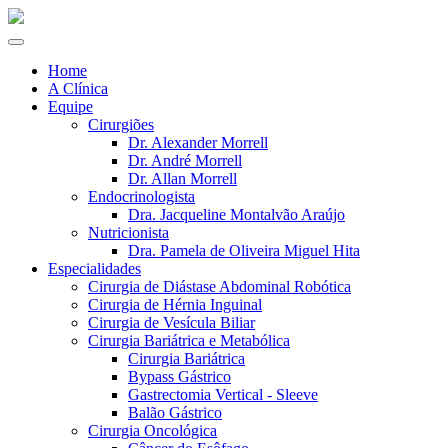
Home
A Clínica
Equipe
Cirurgiões
Dr. Alexander Morrell
Dr. André Morrell
Dr. Allan Morrell
Endocrinologista
Dra. Jacqueline Montalvão Araújo
Nutricionista
Dra. Pamela de Oliveira Miguel Hita
Especialidades
Cirurgia de Diástase Abdominal Robótica
Cirurgia de Hérnia Inguinal
Cirurgia de Vesícula Biliar
Cirurgia Bariátrica e Metabólica
Cirurgia Bariátrica
Bypass Gástrico
Gastrectomia Vertical - Sleeve
Balão Gástrico
Cirurgia Oncológica