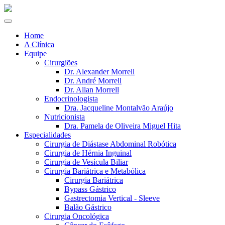
Home
A Clínica
Equipe
Cirurgiões
Dr. Alexander Morrell
Dr. André Morrell
Dr. Allan Morrell
Endocrinologista
Dra. Jacqueline Montalvão Araújo
Nutricionista
Dra. Pamela de Oliveira Miguel Hita
Especialidades
Cirurgia de Diástase Abdominal Robótica
Cirurgia de Hérnia Inguinal
Cirurgia de Vesícula Biliar
Cirurgia Bariátrica e Metabólica
Cirurgia Bariátrica
Bypass Gástrico
Gastrectomia Vertical - Sleeve
Balão Gástrico
Cirurgia Oncológica