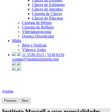
Câncer do Esôfago
Câncer de Estômago
Câncer do Intestino
Cirurgia de Câncer
Câncer de Pâncreas
Cirurgia de Hérnia
Cirurgia do Refluxo
Videolaparoscopia
Doença Diverticular
Mídia
Blog e Notícias
Vídeos e Aulas
11 5539-3515 /
5539-6216
contato@institutomorrell.com
Assista
Previous
Next
Instituto Morrell e suas especialidades