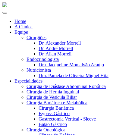
Home
A Clínica
Equipe
Cirurgiões
Dr. Alexander Morrell
Dr. André Morrell
Dr. Allan Morrell
Endocrinologista
Dra. Jacqueline Montalvão Araújo
Nutricionista
Dra. Pamela de Oliveira Miguel Hita
Especialidades
Cirurgia de Diástase Abdominal Robótica
Cirurgia de Hérnia Inguinal
Cirurgia de Vesícula Biliar
Cirurgia Bariátrica e Metabólica
Cirurgia Bariátrica
Bypass Gástrico
Gastrectomia Vertical - Sleeve
Balão Gástrico
Cirurgia Oncológica