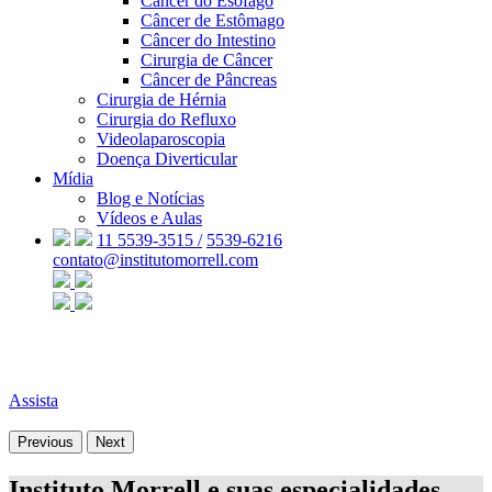
Câncer do Esôfago
Câncer de Estômago
Câncer do Intestino
Cirurgia de Câncer
Câncer de Pâncreas
Cirurgia de Hérnia
Cirurgia do Refluxo
Videolaparoscopia
Doença Diverticular
Mídia
Blog e Notícias
Vídeos e Aulas
11 5539-3515 /
5539-6216
contato@institutomorrell.com
Assista
Previous
Next
Instituto Morrell e suas especialidades