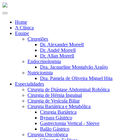
Home
A Clínica
Equipe
Cirurgiões
Dr. Alexander Morrell
Dr. André Morrell
Dr. Allan Morrell
Endocrinologista
Dra. Jacqueline Montalvão Araújo
Nutricionista
Dra. Pamela de Oliveira Miguel Hita
Especialidades
Cirurgia de Diástase Abdominal Robótica
Cirurgia de Hérnia Inguinal
Cirurgia de Vesícula Biliar
Cirurgia Bariátrica e Metabólica
Cirurgia Bariátrica
Bypass Gástrico
Gastrectomia Vertical - Sleeve
Balão Gástrico
Cirurgia Oncológica