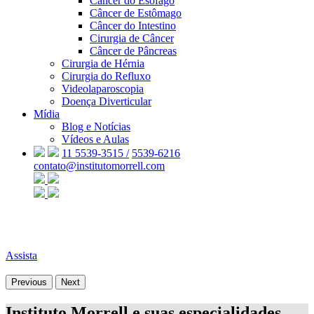
Câncer do Esôfago
Câncer de Estômago
Câncer do Intestino
Cirurgia de Câncer
Câncer de Pâncreas
Cirurgia de Hérnia
Cirurgia do Refluxo
Videolaparoscopia
Doença Diverticular
Mídia
Blog e Notícias
Vídeos e Aulas
11 5539-3515 /
5539-6216
contato@institutomorrell.com
Assista
Previous
Next
Instituto Morrell e suas especialidades