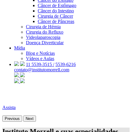
Câncer do Esôfago
Câncer de Estômago
Câncer do Intestino
Cirurgia de Câncer
Câncer de Pâncreas
Cirurgia de Hérnia
Cirurgia do Refluxo
Videolaparoscopia
Doença Diverticular
Mídia
Blog e Notícias
Vídeos e Aulas
11 5539-3515 /
5539-6216
contato@institutomorrell.com
Assista
Previous
Next
Instituto Morrell e suas especialidades