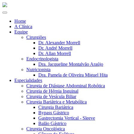
Home
A Clínica
Equipe
Cirurgiões
Dr. Alexander Morrell
Dr. André Morrell
Dr. Allan Morrell
Endocrinologista
Dra. Jacqueline Montalvão Araújo
Nutricionista
Dra. Pamela de Oliveira Miguel Hita
Especialidades
Cirurgia de Diástase Abdominal Robótica
Cirurgia de Hérnia Inguinal
Cirurgia de Vesícula Biliar
Cirurgia Bariátrica e Metabólica
Cirurgia Bariátrica
Bypass Gástrico
Gastrectomia Vertical - Sleeve
Balão Gástrico
Cirurgia Oncológica