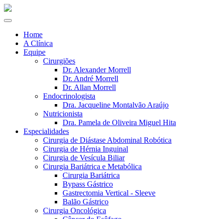
Home
A Clínica
Equipe
Cirurgiões
Dr. Alexander Morrell
Dr. André Morrell
Dr. Allan Morrell
Endocrinologista
Dra. Jacqueline Montalvão Araújo
Nutricionista
Dra. Pamela de Oliveira Miguel Hita
Especialidades
Cirurgia de Diástase Abdominal Robótica
Cirurgia de Hérnia Inguinal
Cirurgia de Vesícula Biliar
Cirurgia Bariátrica e Metabólica
Cirurgia Bariátrica
Bypass Gástrico
Gastrectomia Vertical - Sleeve
Balão Gástrico
Cirurgia Oncológica