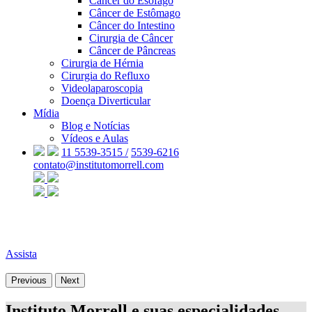
Câncer do Esôfago
Câncer de Estômago
Câncer do Intestino
Cirurgia de Câncer
Câncer de Pâncreas
Cirurgia de Hérnia
Cirurgia do Refluxo
Videolaparoscopia
Doença Diverticular
Mídia
Blog e Notícias
Vídeos e Aulas
11 5539-3515 /
5539-6216
contato@institutomorrell.com
Assista
Previous
Next
Instituto Morrell e suas especialidades