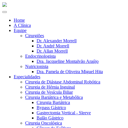
Home
A Clínica
Equipe
Cirurgiões
Dr. Alexander Morrell
Dr. André Morrell
Dr. Allan Morrell
Endocrinologista
Dra. Jacqueline Montalvão Araújo
Nutricionista
Dra. Pamela de Oliveira Miguel Hita
Especialidades
Cirurgia de Diástase Abdominal Robótica
Cirurgia de Hérnia Inguinal
Cirurgia de Vesícula Biliar
Cirurgia Bariátrica e Metabólica
Cirurgia Bariátrica
Bypass Gástrico
Gastrectomia Vertical - Sleeve
Balão Gástrico
Cirurgia Oncológica