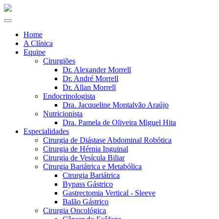
Home
A Clínica
Equipe
Cirurgiões
Dr. Alexander Morrell
Dr. André Morrell
Dr. Allan Morrell
Endocrinologista
Dra. Jacqueline Montalvão Araújo
Nutricionista
Dra. Pamela de Oliveira Miguel Hita
Especialidades
Cirurgia de Diástase Abdominal Robótica
Cirurgia de Hérnia Inguinal
Cirurgia de Vesícula Biliar
Cirurgia Bariátrica e Metabólica
Cirurgia Bariátrica
Bypass Gástrico
Gastrectomia Vertical - Sleeve
Balão Gástrico
Cirurgia Oncológica