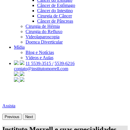
Câncer do Esôfago
Câncer de Estômago
Câncer do Intestino
Cirurgia de Câncer
Câncer de Pâncreas
Cirurgia de Hérnia
Cirurgia do Refluxo
Videolaparoscopia
Doença Diverticular
Mídia
Blog e Notícias
Vídeos e Aulas
11 5539-3515 /
5539-6216
contato@institutomorrell.com
Assista
Previous
Next
Instituto Morrell e suas especialidades