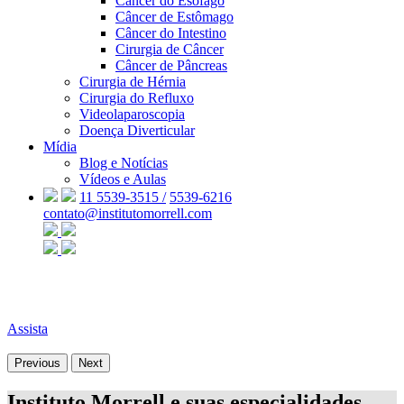
Câncer do Esôfago
Câncer de Estômago
Câncer do Intestino
Cirurgia de Câncer
Câncer de Pâncreas
Cirurgia de Hérnia
Cirurgia do Refluxo
Videolaparoscopia
Doença Diverticular
Mídia
Blog e Notícias
Vídeos e Aulas
11 5539-3515 /
5539-6216
contato@institutomorrell.com
Assista
Previous
Next
Instituto Morrell e suas especialidades