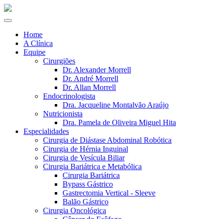
Home
A Clínica
Equipe
Cirurgiões
Dr. Alexander Morrell
Dr. André Morrell
Dr. Allan Morrell
Endocrinologista
Dra. Jacqueline Montalvão Araújo
Nutricionista
Dra. Pamela de Oliveira Miguel Hita
Especialidades
Cirurgia de Diástase Abdominal Robótica
Cirurgia de Hérnia Inguinal
Cirurgia de Vesícula Biliar
Cirurgia Bariátrica e Metabólica
Cirurgia Bariátrica
Bypass Gástrico
Gastrectomia Vertical - Sleeve
Balão Gástrico
Cirurgia Oncológica