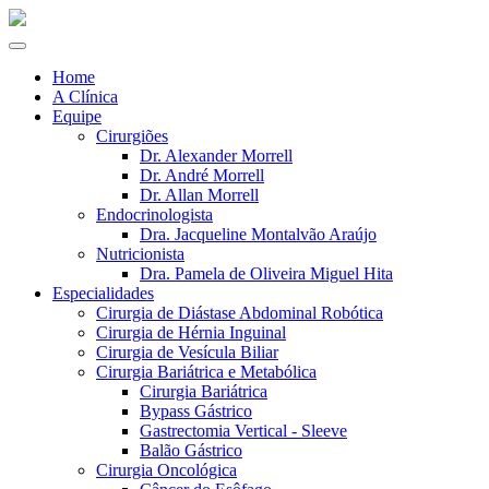
Home
A Clínica
Equipe
Cirurgiões
Dr. Alexander Morrell
Dr. André Morrell
Dr. Allan Morrell
Endocrinologista
Dra. Jacqueline Montalvão Araújo
Nutricionista
Dra. Pamela de Oliveira Miguel Hita
Especialidades
Cirurgia de Diástase Abdominal Robótica
Cirurgia de Hérnia Inguinal
Cirurgia de Vesícula Biliar
Cirurgia Bariátrica e Metabólica
Cirurgia Bariátrica
Bypass Gástrico
Gastrectomia Vertical - Sleeve
Balão Gástrico
Cirurgia Oncológica