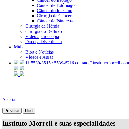
Câncer do Esôfago
Câncer de Estômago
Câncer do Intestino
Cirurgia de Câncer
Câncer de Pâncreas
Cirurgia de Hérnia
Cirurgia do Refluxo
Videolaparoscopia
Doença Diverticular
Mídia
Blog e Notícias
Vídeos e Aulas
11 5539-3515 /
5539-6216
contato@institutomorrell.com
Assista
Previous
Next
Instituto Morrell e suas especialidades