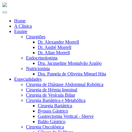
Home
A Clínica
Equipe
Cirurgiões
Dr. Alexander Morrell
Dr. André Morrell
Dr. Allan Morrell
Endocrinologista
Dra. Jacqueline Montalvão Araújo
Nutricionista
Dra. Pamela de Oliveira Miguel Hita
Especialidades
Cirurgia de Diástase Abdominal Robótica
Cirurgia de Hérnia Inguinal
Cirurgia de Vesícula Biliar
Cirurgia Bariátrica e Metabólica
Cirurgia Bariátrica
Bypass Gástrico
Gastrectomia Vertical - Sleeve
Balão Gástrico
Cirurgia Oncológica