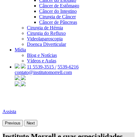
Câncer do Esôfago
Câncer de Estômago
Câncer do Intestino
Cirurgia de Câncer
Câncer de Pâncreas
Cirurgia de Hérnia
Cirurgia do Refluxo
Videolaparoscopia
Doença Diverticular
Mídia
Blog e Notícias
Vídeos e Aulas
11 5539-3515 /
5539-6216
contato@institutomorrell.com
Assista
Previous
Next
Instituto Morrell e suas especialidades