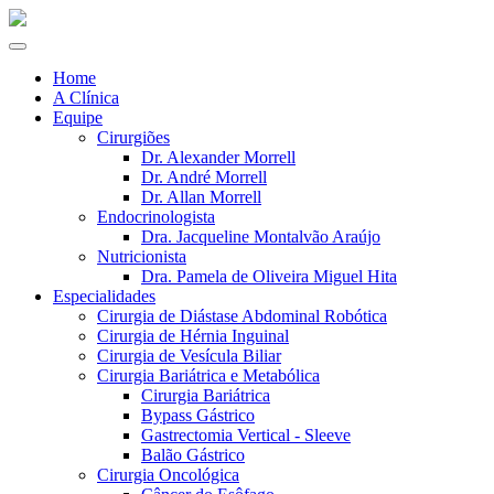
Home
A Clínica
Equipe
Cirurgiões
Dr. Alexander Morrell
Dr. André Morrell
Dr. Allan Morrell
Endocrinologista
Dra. Jacqueline Montalvão Araújo
Nutricionista
Dra. Pamela de Oliveira Miguel Hita
Especialidades
Cirurgia de Diástase Abdominal Robótica
Cirurgia de Hérnia Inguinal
Cirurgia de Vesícula Biliar
Cirurgia Bariátrica e Metabólica
Cirurgia Bariátrica
Bypass Gástrico
Gastrectomia Vertical - Sleeve
Balão Gástrico
Cirurgia Oncológica