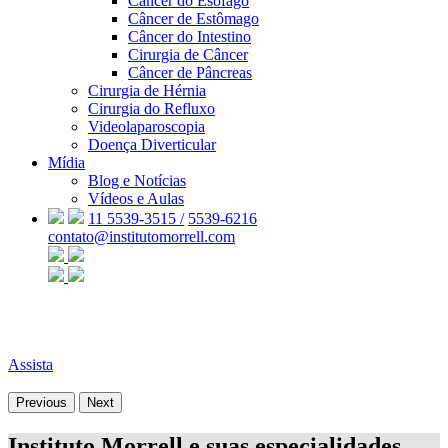
Câncer do Esôfago
Câncer de Estômago
Câncer do Intestino
Cirurgia de Câncer
Câncer de Pâncreas
Cirurgia de Hérnia
Cirurgia do Refluxo
Videolaparoscopia
Doença Diverticular
Mídia
Blog e Notícias
Vídeos e Aulas
11 5539-3515 /
5539-6216
contato@institutomorrell.com
Assista
Previous
Next
Instituto Morrell e suas especialidades