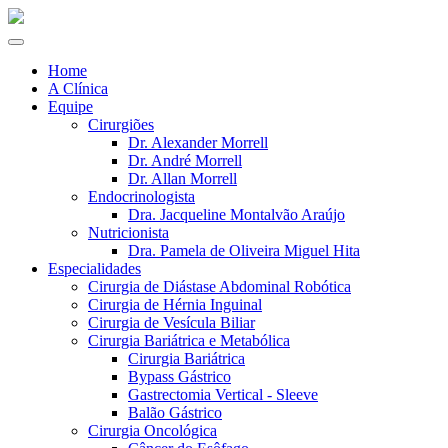
Home
A Clínica
Equipe
Cirurgiões
Dr. Alexander Morrell
Dr. André Morrell
Dr. Allan Morrell
Endocrinologista
Dra. Jacqueline Montalvão Araújo
Nutricionista
Dra. Pamela de Oliveira Miguel Hita
Especialidades
Cirurgia de Diástase Abdominal Robótica
Cirurgia de Hérnia Inguinal
Cirurgia de Vesícula Biliar
Cirurgia Bariátrica e Metabólica
Cirurgia Bariátrica
Bypass Gástrico
Gastrectomia Vertical - Sleeve
Balão Gástrico
Cirurgia Oncológica