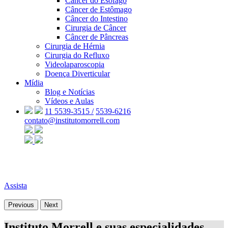
Câncer do Esôfago
Câncer de Estômago
Câncer do Intestino
Cirurgia de Câncer
Câncer de Pâncreas
Cirurgia de Hérnia
Cirurgia do Refluxo
Videolaparoscopia
Doença Diverticular
Mídia
Blog e Notícias
Vídeos e Aulas
11 5539-3515 /
5539-6216
contato@institutomorrell.com
Assista
Previous
Next
Instituto Morrell e suas especialidades