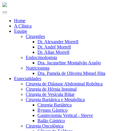
Home
A Clínica
Equipe
Cirurgiões
Dr. Alexander Morrell
Dr. André Morrell
Dr. Allan Morrell
Endocrinologista
Dra. Jacqueline Montalvão Araújo
Nutricionista
Dra. Pamela de Oliveira Miguel Hita
Especialidades
Cirurgia de Diástase Abdominal Robótica
Cirurgia de Hérnia Inguinal
Cirurgia de Vesícula Biliar
Cirurgia Bariátrica e Metabólica
Cirurgia Bariátrica
Bypass Gástrico
Gastrectomia Vertical - Sleeve
Balão Gástrico
Cirurgia Oncológica