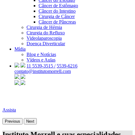
Câncer do Esôfago
Câncer de Estômago
Câncer do Intestino
Cirurgia de Câncer
Câncer de Pâncreas
Cirurgia de Hérnia
Cirurgia do Refluxo
Videolaparoscopia
Doença Diverticular
Mídia
Blog e Notícias
Vídeos e Aulas
11 5539-3515 /
5539-6216
contato@institutomorrell.com
Assista
Previous
Next
Instituto Morrell e suas especialidades