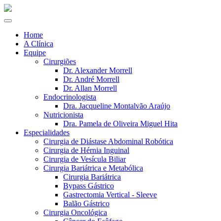
Home
A Clínica
Equipe
Cirurgiões
Dr. Alexander Morrell
Dr. André Morrell
Dr. Allan Morrell
Endocrinologista
Dra. Jacqueline Montalvão Araújo
Nutricionista
Dra. Pamela de Oliveira Miguel Hita
Especialidades
Cirurgia de Diástase Abdominal Robótica
Cirurgia de Hérnia Inguinal
Cirurgia de Vesícula Biliar
Cirurgia Bariátrica e Metabólica
Cirurgia Bariátrica
Bypass Gástrico
Gastrectomia Vertical - Sleeve
Balão Gástrico
Cirurgia Oncológica