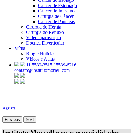
Câncer do Esôfago
Câncer de Estômago
Câncer do Intestino
Cirurgia de Câncer
Câncer de Pâncreas
Cirurgia de Hérnia
Cirurgia do Refluxo
Videolaparoscopia
Doença Diverticular
Mídia
Blog e Notícias
Vídeos e Aulas
11 5539-3515 /
5539-6216
contato@institutomorrell.com
Assista
Previous
Next
Instituto Morrell e suas especialidades