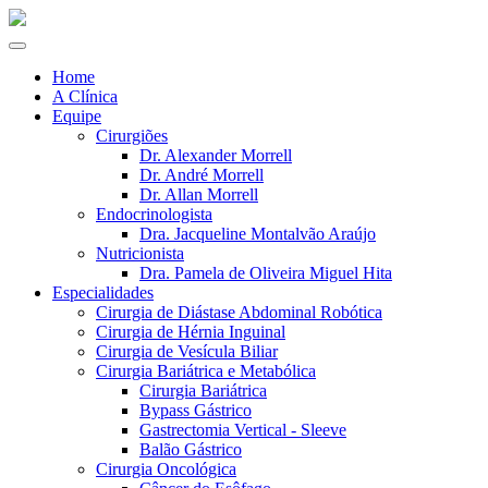
Home
A Clínica
Equipe
Cirurgiões
Dr. Alexander Morrell
Dr. André Morrell
Dr. Allan Morrell
Endocrinologista
Dra. Jacqueline Montalvão Araújo
Nutricionista
Dra. Pamela de Oliveira Miguel Hita
Especialidades
Cirurgia de Diástase Abdominal Robótica
Cirurgia de Hérnia Inguinal
Cirurgia de Vesícula Biliar
Cirurgia Bariátrica e Metabólica
Cirurgia Bariátrica
Bypass Gástrico
Gastrectomia Vertical - Sleeve
Balão Gástrico
Cirurgia Oncológica