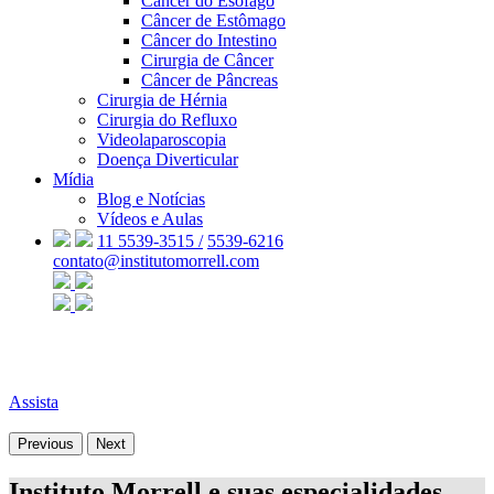
Câncer do Esôfago
Câncer de Estômago
Câncer do Intestino
Cirurgia de Câncer
Câncer de Pâncreas
Cirurgia de Hérnia
Cirurgia do Refluxo
Videolaparoscopia
Doença Diverticular
Mídia
Blog e Notícias
Vídeos e Aulas
11 5539-3515 /
5539-6216
contato@institutomorrell.com
Assista
Previous
Next
Instituto Morrell e suas especialidades