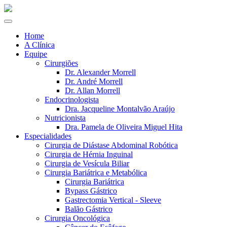
Home
A Clínica
Equipe
Cirurgiões
Dr. Alexander Morrell
Dr. André Morrell
Dr. Allan Morrell
Endocrinologista
Dra. Jacqueline Montalvão Araújo
Nutricionista
Dra. Pamela de Oliveira Miguel Hita
Especialidades
Cirurgia de Diástase Abdominal Robótica
Cirurgia de Hérnia Inguinal
Cirurgia de Vesícula Biliar
Cirurgia Bariátrica e Metabólica
Cirurgia Bariátrica
Bypass Gástrico
Gastrectomia Vertical - Sleeve
Balão Gástrico
Cirurgia Oncológica