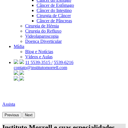
Câncer do Esôfago
Câncer de Estômago
Câncer do Intestino
Cirurgia de Câncer
Câncer de Pâncreas
Cirurgia de Hérnia
Cirurgia do Refluxo
Videolaparoscopia
Doença Diverticular
Mídia
Blog e Notícias
Vídeos e Aulas
11 5539-3515 /
5539-6216
contato@institutomorrell.com
Assista
Previous
Next
Instituto Morrell e suas especialidades