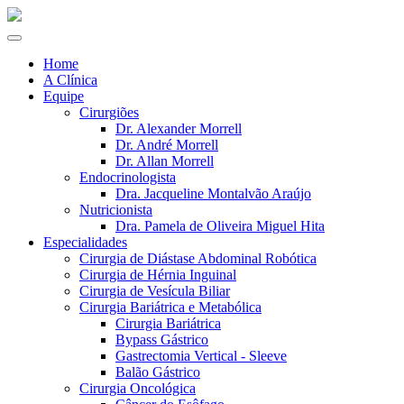
Home
A Clínica
Equipe
Cirurgiões
Dr. Alexander Morrell
Dr. André Morrell
Dr. Allan Morrell
Endocrinologista
Dra. Jacqueline Montalvão Araújo
Nutricionista
Dra. Pamela de Oliveira Miguel Hita
Especialidades
Cirurgia de Diástase Abdominal Robótica
Cirurgia de Hérnia Inguinal
Cirurgia de Vesícula Biliar
Cirurgia Bariátrica e Metabólica
Cirurgia Bariátrica
Bypass Gástrico
Gastrectomia Vertical - Sleeve
Balão Gástrico
Cirurgia Oncológica