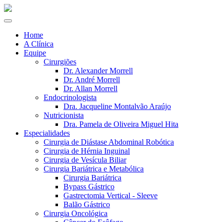
Home
A Clínica
Equipe
Cirurgiões
Dr. Alexander Morrell
Dr. André Morrell
Dr. Allan Morrell
Endocrinologista
Dra. Jacqueline Montalvão Araújo
Nutricionista
Dra. Pamela de Oliveira Miguel Hita
Especialidades
Cirurgia de Diástase Abdominal Robótica
Cirurgia de Hérnia Inguinal
Cirurgia de Vesícula Biliar
Cirurgia Bariátrica e Metabólica
Cirurgia Bariátrica
Bypass Gástrico
Gastrectomia Vertical - Sleeve
Balão Gástrico
Cirurgia Oncológica