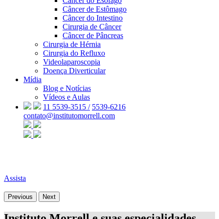
Câncer do Esôfago
Câncer de Estômago
Câncer do Intestino
Cirurgia de Câncer
Câncer de Pâncreas
Cirurgia de Hérnia
Cirurgia do Refluxo
Videolaparoscopia
Doença Diverticular
Mídia
Blog e Notícias
Vídeos e Aulas
11 5539-3515 /
5539-6216
contato@institutomorrell.com
Assista
Previous
Next
Instituto Morrell e suas especialidades