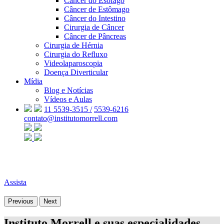
Câncer do Esôfago
Câncer de Estômago
Câncer do Intestino
Cirurgia de Câncer
Câncer de Pâncreas
Cirurgia de Hérnia
Cirurgia do Refluxo
Videolaparoscopia
Doença Diverticular
Mídia
Blog e Notícias
Vídeos e Aulas
11 5539-3515 /
5539-6216
contato@institutomorrell.com
Assista
Previous
Next
Instituto Morrell e suas especialidades