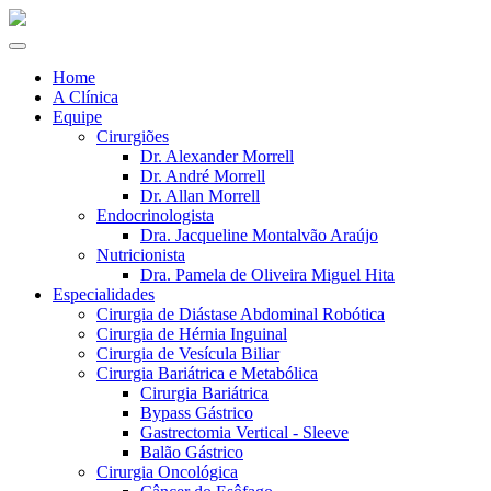
Home
A Clínica
Equipe
Cirurgiões
Dr. Alexander Morrell
Dr. André Morrell
Dr. Allan Morrell
Endocrinologista
Dra. Jacqueline Montalvão Araújo
Nutricionista
Dra. Pamela de Oliveira Miguel Hita
Especialidades
Cirurgia de Diástase Abdominal Robótica
Cirurgia de Hérnia Inguinal
Cirurgia de Vesícula Biliar
Cirurgia Bariátrica e Metabólica
Cirurgia Bariátrica
Bypass Gástrico
Gastrectomia Vertical - Sleeve
Balão Gástrico
Cirurgia Oncológica