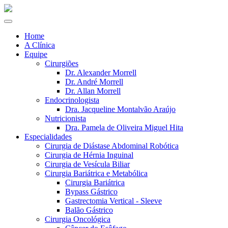
Home
A Clínica
Equipe
Cirurgiões
Dr. Alexander Morrell
Dr. André Morrell
Dr. Allan Morrell
Endocrinologista
Dra. Jacqueline Montalvão Araújo
Nutricionista
Dra. Pamela de Oliveira Miguel Hita
Especialidades
Cirurgia de Diástase Abdominal Robótica
Cirurgia de Hérnia Inguinal
Cirurgia de Vesícula Biliar
Cirurgia Bariátrica e Metabólica
Cirurgia Bariátrica
Bypass Gástrico
Gastrectomia Vertical - Sleeve
Balão Gástrico
Cirurgia Oncológica