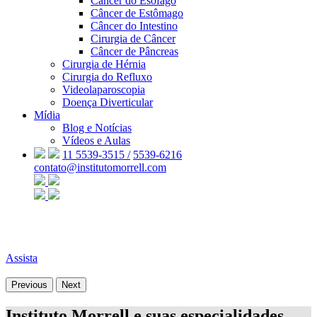
Câncer do Esôfago
Câncer de Estômago
Câncer do Intestino
Cirurgia de Câncer
Câncer de Pâncreas
Cirurgia de Hérnia
Cirurgia do Refluxo
Videolaparoscopia
Doença Diverticular
Mídia
Blog e Notícias
Vídeos e Aulas
11 5539-3515 /
5539-6216
contato@institutomorrell.com
Assista
Previous
Next
Instituto Morrell e suas especialidades