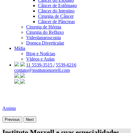
Câncer do Esôfago
Câncer de Estômago
Câncer do Intestino
Cirurgia de Câncer
Câncer de Pâncreas
Cirurgia de Hérnia
Cirurgia do Refluxo
Videolaparoscopia
Doença Diverticular
Mídia
Blog e Notícias
Vídeos e Aulas
11 5539-3515 /
5539-6216
contato@institutomorrell.com
Assista
Previous
Next
Instituto Morrell e suas especialidades