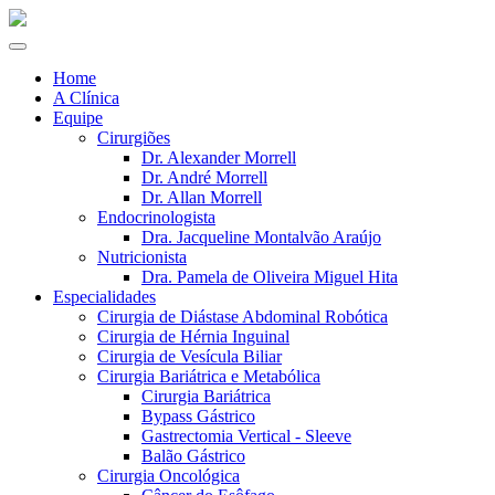
Home
A Clínica
Equipe
Cirurgiões
Dr. Alexander Morrell
Dr. André Morrell
Dr. Allan Morrell
Endocrinologista
Dra. Jacqueline Montalvão Araújo
Nutricionista
Dra. Pamela de Oliveira Miguel Hita
Especialidades
Cirurgia de Diástase Abdominal Robótica
Cirurgia de Hérnia Inguinal
Cirurgia de Vesícula Biliar
Cirurgia Bariátrica e Metabólica
Cirurgia Bariátrica
Bypass Gástrico
Gastrectomia Vertical - Sleeve
Balão Gástrico
Cirurgia Oncológica